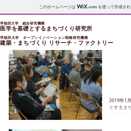
このホームページは
.com
を使って作成され
早稲田大学 総合研究機構
医学を基礎とするまちづくり研究所
早稲田大学 オープンイノベーション戦略研究機構
建築・まちづくり リサーチ・ファクトリー
「今
ゲー
催し
2019年
とするま
地区公民
ム成果報
究所と奈