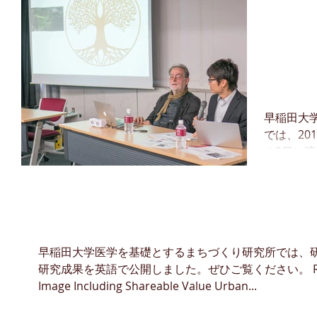
家活用に
医学
観の保全」の
くり
ップ
えす
早稲田大
では、201
開催
の3日に
健康を下
た。 計
れ、ドイ
リサーチ・レポートを公開
ク...
早稲田大学医学を基礎とするまちづくり研究所では、
研究成果を英語で公開しました。ぜひご覧ください。 Research 
Image Including Shareable Value Urban...